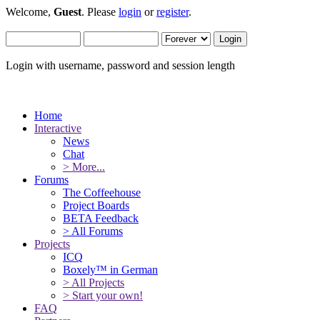
Welcome,
Guest
. Please
login
or
register
.
Login with username, password and session length
Home
Interactive
News
Chat
> More...
Forums
The Coffeehouse
Project Boards
BETA Feedback
> All Forums
Projects
ICQ
Boxely™ in German
> All Projects
> Start your own!
FAQ