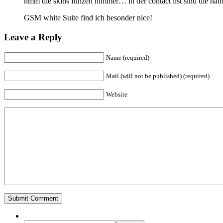
hmm die skins funzen nimmer… in der contact list sind die nam
GSM white Suite find ich besonder nice!
Leave a Reply
Name (required)
Mail (will not be published) (required)
Website