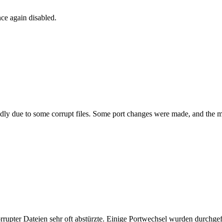
ce again disabled.
odly due to some corrupt files. Some port changes were made, and the mai
orrupter Dateien sehr oft abstürzte. Einige Portwechsel wurden durchgef