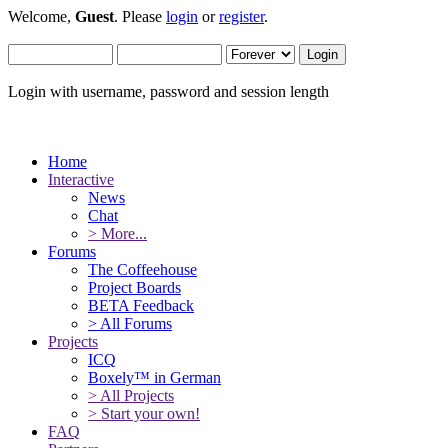
Welcome,
Guest
. Please
login
or
register
.
Login with username, password and session length
Home
Interactive
News
Chat
> More...
Forums
The Coffeehouse
Project Boards
BETA Feedback
> All Forums
Projects
ICQ
Boxely™ in German
> All Projects
> Start your own!
FAQ